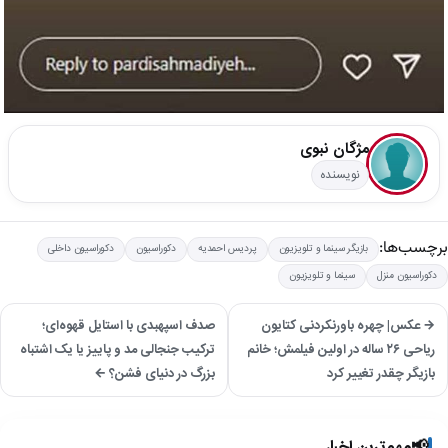
مژگان نبوی
نویسنده
برچسب‌ها:
بازیگر سینما و تلویزیون
پردیس احمدیه
دکوراسیون
دکوراسیون داخلی
دکوراسیون منزل
سینما و تلویزیون
→ عکس| چهره باورنکردنی کتایون
صدف اسپهبدی با استایل قهوه‌ای؛
ریاحی ۲۶ ساله در اولین فیلمش؛ خانم
ترکیب جنجالی مد و پاییز یا یک اشتباه
بازیگر چقدر تغییر کرد
بزرگ در دنیای فشن؟ ←