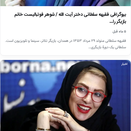
بیوگرافی فقیهه سلطانی دختر آیت الله / شوهر فوتبالیست خانم
بازیگر را…
۵ ماه قبل
فقیهه سلطانی متولد ۲۹ مرداد ۱۳۵۳ در همدان، بازیگر تئاتر، سینما و تلویزیون است.
سلطانی یک دورهٔ بازیگری…
اخبار