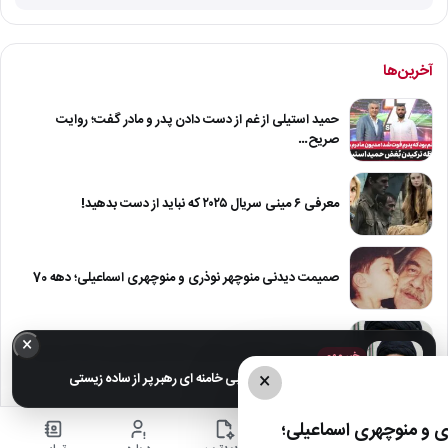
آخرین‌ها
حمید استیلی از غم از دست دادن پدر و مادر گفت؛ روایت
صریح…
معرفی ۶ مینی سریال ۲۰۲۵ که نباید از دست بدهید!
صمیمت دیدنی منوچهر نوذری و منوچهری اسماعیلی؛ دهه 70
×
عکس های خانوادگی مجتبی خامنه ای رهبر پر از ساده زیستی
خبر مهم
×
عکس های خانوادگی مجتبی خامنه ای رهبر پر از ساده زیستی
عکس| نیلوفر خوش خلق همسر سابق امین حیایی با چادر
 و منوچهری اسماعیلی؛