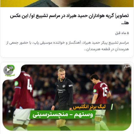
تصاویر| گریه هواداران حمید هیراد در مراسم تشییع او/ این عکس
ها…
۵ ماه قبل
مراسم تشییع پیکر حمید هیراد، آهنگساز و خواننده موسیقی پاپ، با حضور جمعی از
هنرمندان در قطعه هنرمندان…
اخبار
▶