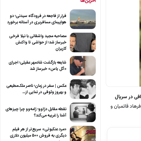
آخرین‌ها
فرار از فاجعه در فرودگاه سیدنی؛ دو
هواپیمای مسافربری در آستانه برخورد
مصاحبه مجید واشقانی با نیلا فرخی
خبرساز شد؛ از حواشی تا واکنش
کاربران
شایعه بازگشت شادمهر عقیلی؛ اجرای
«گل یاس» خبرساز شد
عکس | سفر در زمان؛ ناصر ملک‌مطیعی
و بهروز وثوقی در نمایی از…
افی در سریال
مچون فرهاد قائمیان و
نقطه مقابل دژاوو؛ ژامه‌وو چرا چیزهای
آشنا را غریبه می‌کند؟
«مرد عنکبوتی» سریع‌تر از هر فیلم
دیگری به فروش ۵۰۰ میلیون دلاری