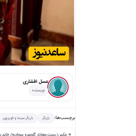
عسل افشاری
نویسنده
برچسب‌ها:
بازیگر
بازیگر سینما و تلویزیون
→ عکس| پست معنادار گلچهره سجادیه/ خانم با