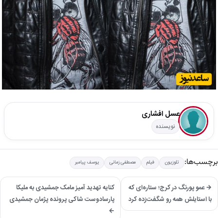
عسل افشاری
نویسنده
برچسب‌ها:
تلوزیون
فیلم
مصطفی زمانی
یوسف پیامبر
→ عمو پورنگ در کرج؛ ستاره‌ای که
کنایه تهدید آمیز مامک جمشیدی به ملیکا
با استایلش همه رو شگفت‌زده کرد
پارسادوست شاکی پرونده پژمان جمشیدی
←