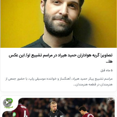
تصاویر| گریه هواداران حمید هیراد در مراسم تشییع او/ این عکس
ها…
۵ ماه قبل
مراسم تشییع پیکر حمید هیراد، آهنگساز و خواننده موسیقی پاپ، با حضور جمعی از
هنرمندان در قطعه هنرمندان…
اخبار
▶