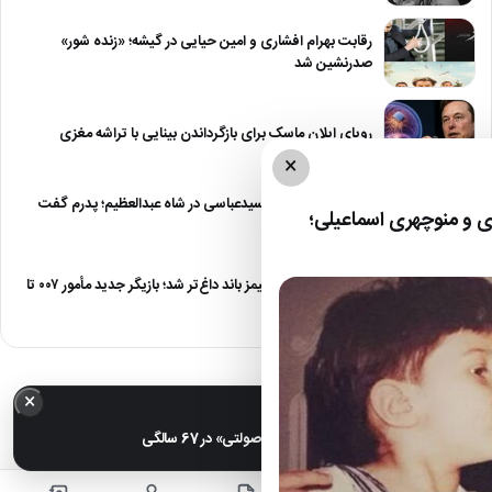
رقابت بهرام افشاری و امین حیایی در گیشه؛ «زنده شور»
صدرنشین شد
رویای ایلان ماسک برای بازگرداندن بینایی با تراشه مغزی
×
درگیری شدید داود سیدعباسی در شاه عبدالعظیم؛ پدرم گفت
 و منوچهری اسماعیلی؛
طرف مُرد!
رقابت برای نقش جیمز باند داغ‌تر شد؛ بازیگر جدید مأمور ۰۰۷ تا
پایان…
×
خبر مهم
عکس| تغییر چهره «شهره صولتی» در 67 سالگی