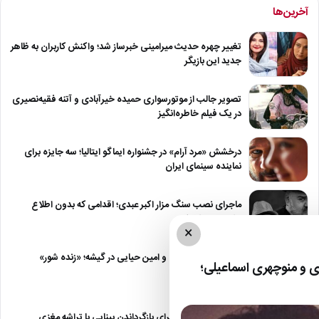
آخرین‌ها
تغییر چهره حدیث میرامینی خبرساز شد؛ واکنش کاربران به ظاهر
جدید این بازیگر
تصویر جالب از موتورسواری حمیده خیرآبادی و آتنه فقیه‌نصیری
در یک فیلم خاطره‌انگیز
درخشش «مرد آرام» در جشنواره ایماگو ایتالیا؛ سه جایزه برای
نماینده سینمای ایران
ماجرای نصب سنگ مزار اکبر عبدی؛ اقدامی که بدون اطلاع
خانواده انجام شد
×
رقابت بهرام افشاری و امین حیایی در گیشه؛ «زنده شور»
 و منوچهری اسماعیلی؛
صدرنشین شد
رویای ایلان ماسک برای بازگرداندن بینایی با تراشه مغزی