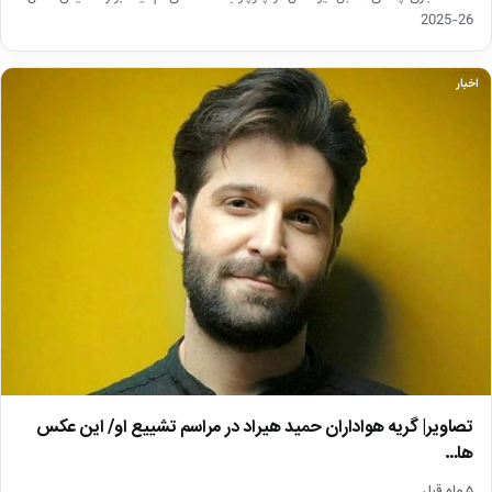
26-2025
اخبار
تصاویر| گریه هواداران حمید هیراد در مراسم تشییع او/ این عکس
ها…
۵ ماه قبل