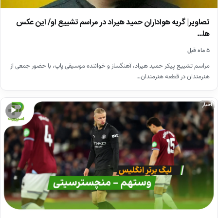
تصاویر| گریه هواداران حمید هیراد در مراسم تشییع او/ این عکس
ها…
۵ ماه قبل
مراسم تشییع پیکر حمید هیراد، آهنگساز و خواننده موسیقی پاپ، با حضور جمعی از
هنرمندان در قطعه هنرمندان…
اخبار
▶