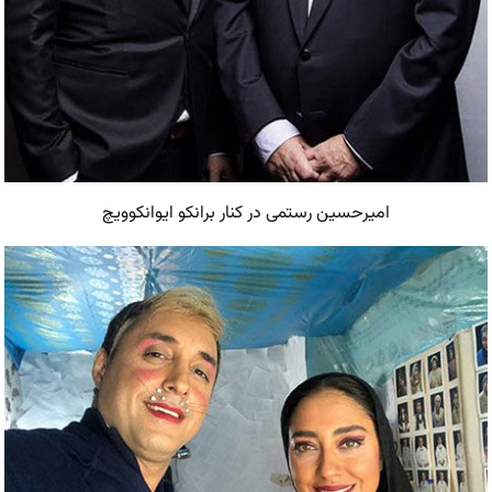
امیرحسین رستمی در کنار برانکو ایوانکوویچ