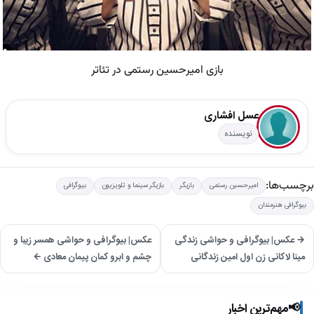
بازی امیرحسین رستمی در تئاتر
عسل افشاری
نویسنده
برچسب‌ها:
امیرحسین رستمی
بازیگر
بازیگر سینما و تلویزیون
بیوگرافی
بیوگرافی هنرمندان
→ عکس| بیوگرافی و حواشی زندگی
عکس| بیوگرافی و حواشی همسر زیبا و
مینا لاکانی زن اول امین زندگانی
چشم و ابرو کمان پیمان معادی ←
📢
مهم‌ترین اخبار