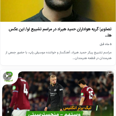
تصاویر| گریه هواداران حمید هیراد در مراسم تشییع او/ این عکس
ها…
۵ ماه قبل
مراسم تشییع پیکر حمید هیراد، آهنگساز و خواننده موسیقی پاپ، با حضور جمعی از
هنرمندان در قطعه هنرمندان…
اخبار
▶