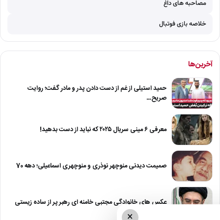
مصاحبه های داغ
خلاصه بازی فوتبال
آخرین‌ها
حمید استیلی از غم از دست دادن پدر و مادر گفت؛ روایت
صریح…
معرفی ۶ مینی سریال ۲۰۲۵ که نباید از دست بدهید!
صمیمت دیدنی منوچهر نوذری و منوچهری اسماعیلی؛ دهه 70
عکس های خانوادگی مجتبی خامنه ای رهبر پر از ساده زیستی
×