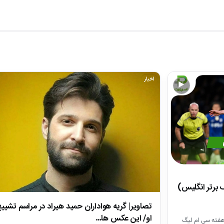
اخبار
▶
تصاویر| گریه هواداران حمید هیراد در مراسم تشیی
او/ این عکس ها…
هفته سی ام لیگ