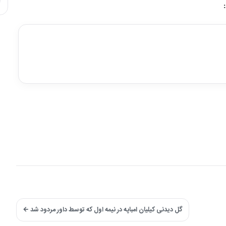
گل دیدنی کیلیان امباپه در نیمه اول که توسط داور مردود شد ←