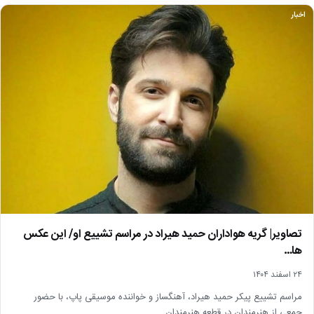
اخبار
تصاویر| گریه هواداران حمید هیراد در مراسم تشییع او/ این عکس
ها…
۲۴ اسفند ۱۴۰۴
مراسم تشییع پیکر حمید هیراد، آهنگساز و خواننده موسیقی پاپ، با حضور
جمعی از هنرمندان در قطعه هنرمندان…