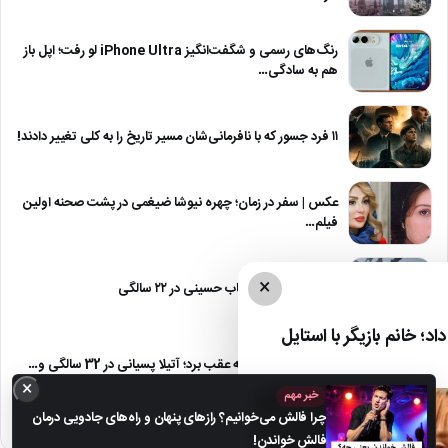
رنگ‌های رسمی و شگفت‌انگیز iPhone Ultra لو رفت؛ اپل باز
هم به سادگی…
۱۱ فرد جسور که با نافرمانی‌شان مسیر تاریخ را به کلی تغییر دادند!
عکس | سفر در زمان؛ چهره نیوشا ضیغمی در پشت صحنه اولین
فیلم…
×
تغییر چهره پسر شهاب حسینی در ۲۲ سالگی
د؛ خانم بازیگر با استایل
چهره‌ای که زمان را به عقب برد؛ آتیلا پسیانی در 32 سالگی و…
×
خبر مهم
چرا فالش می‌خوانیم؟ رازهای پنهان و راه‌های جادویی درمان
فالش خواندن!