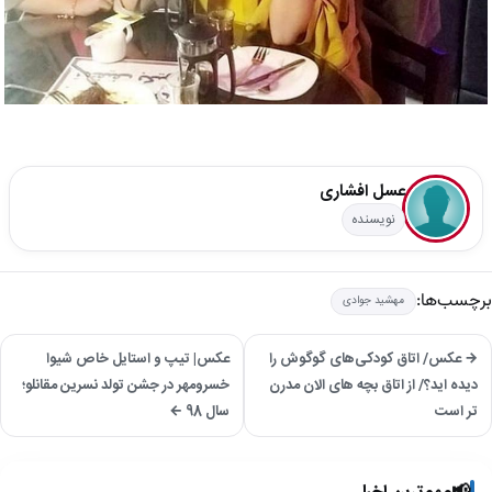
عسل افشاری
نویسنده
برچسب‌ها:
مهشید جوادی
→ عکس/ اتاق کودکی‌های گوگوش را
عکس| تیپ و استایل خاص شیوا
دیده اید؟/ از اتاق بچه های الان مدرن
خسرومهر در جشن تولد نسرین مقانلو؛
تر است
سال 98 ←