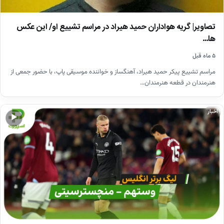
تصاویر| گریه هواداران حمید هیراد در مراسم تشییع او/ این عکس
ها…
۵ ماه قبل
مراسم تشییع پیکر حمید هیراد، آهنگساز و خواننده موسیقی پاپ، با حضور جمعی از
هنرمندان در قطعه هنرمندان…
اخبار
▶