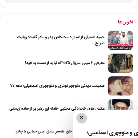
آخرین‌ها
حمید استیلی از غم از دست دادن پدر و مادر گفت؛ روایت
صریح…
معرفی ۶ مینی سریال ۲۰۲۵ که نباید از دست بدهید!
صمیمت دیدنی منوچهر نوذری و منوچهری اسماعیلی؛ دهه 70
عکس های خانوادگی مجتبی خامنه ای رهبر پر از ساده زیستی
×
عکس| نیلوفر خوش خلق همسر سابق امین حیایی با چادر
 و منوچهری اسماعیلی؛