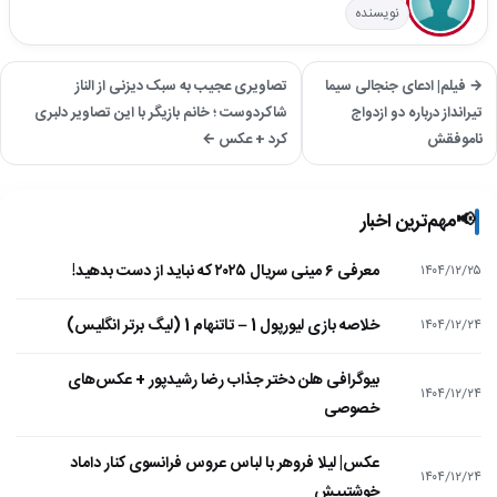
نویسنده
→ فیلم| ادعای جنجالی سیما
تصاویری عجیب به سبک دیزنی از الناز
تیرانداز درباره دو ازدواج
شاکردوست ؛ خانم بازیگر با این تصاویر دلبری
ناموفقش
کرد + عکس ←
📢
مهم‌ترین اخبار
معرفی ۶ مینی سریال ۲۰۲۵ که نباید از دست بدهید!
۱۴۰۴/۱۲/۲۵
خلاصه بازی لیورپول 1 – تاتنهام 1 (لیگ برتر انگلیس)
۱۴۰۴/۱۲/۲۴
بیوگرافی هلن دختر جذاب رضا رشیدپور + عکس‌های
۱۴۰۴/۱۲/۲۴
خصوصی
عکس| لیلا فروهر با لباس عروس فرانسوی کنار داماد
۱۴۰۴/۱۲/۲۴
خوشتیپش