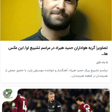
تصاویر| گریه هواداران حمید هیراد در مراسم تشییع او/ این عکس
ها…
۵ ماه قبل
مراسم تشییع پیکر حمید هیراد، آهنگساز و خواننده موسیقی پاپ، با حضور جمعی از
هنرمندان در قطعه هنرمندان…
اخبار
▶