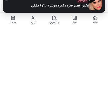
خبر مهم
سرگرمی و فیلم، سریال و بازی
عکس| تغییر چهره «شهره صولتی» در 67 سالگی
اخبار ایران
خانه
اخبار
جدیدترین
درباره
تماس
مرجع ورزش و فوتبال
مصاحبه های داغ
خلاصه بازی فوتبال
آخرین‌ها
«مرد عنکبوتی» سریع‌تر از هر فیلم دیگری به فروش ۵۰۰ میلیون
دلاری رسید
دانلود آهنگ «گل‌های باران‌خورده» از علیرضا قربانی