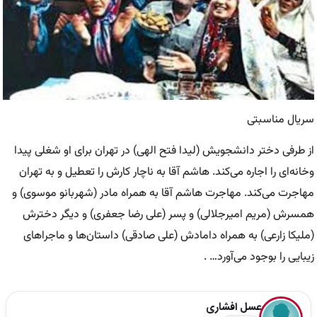
سریال مناسبتی
از طرفی دختر دانشجویش (لیدا فتح الهی) در تهران برای او شغلی پیدا
وخانه‌ای را اجاره می‌کند. هاشم آقا به ناچار کارش را تعطیل و به تهران
مهاجرت می‌کند. مهاجرت هاشم آقا به همراه مادر (شهربانو موسوی) و
همسرش (مریم امیرجلالی) و پسر (علی رضا جعفری) و دیگر دخترش
(ملیکا زارعی) به همراه دامادش (علی صادقی) داستان‌ها و ماجرا‌های
زیبایی را بوجود می‌آورد… .
عسل افشاری