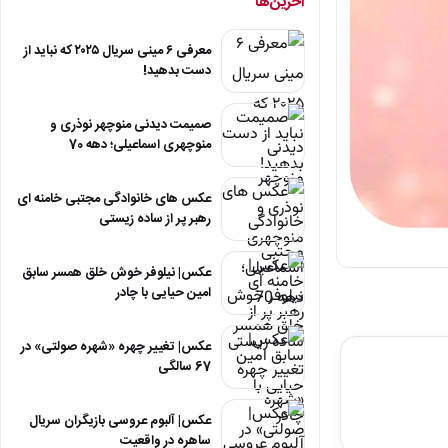
آخرین‌ها
معرفی ۶ مینی سریال ۲۰۲۵ که نباید از
دست بدهید!
صمیمت دیدنی منوچهر نوذری و
منوچهری اسماعیلی؛ دهه 70
عکس های خانوادگی مجتبی خامنه ای
رهبر پر از ساده زیستی
عکس| نیلوفر خوش خلق همسر سابق
امین حیایی با چادر
عکس| تغییر چهره «شهره صولتی» در
67 سالگی
عکس| آلبوم عروسی بازیگران سریال
ساهره در واقعیت