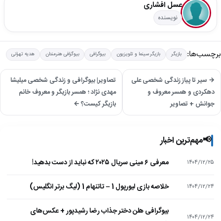
عسل افشاری
نویسنده
برچسب‌ها:
بازیگر
بازیگر سینما و تلویزیون
بیوگرافی
بیوگرافی هنرمندان
هدیه تهرانی
→ سیر تا پیاز زندگی شخصی علی
تصاویر| بیوگرافی و زندگی شخصی میلیشا
دهکردی و همسر معروف و
مهدی نژاد ؛ همسر بازیگر و معروف خانم
جوانش + تصاویر
بازیگر کیست؟ ←
📢
مهم‌ترین اخبار
معرفی ۶ مینی سریال ۲۰۲۵ که نباید از دست بدهید!
۱۴۰۴/۱۲/۲۵
خلاصه بازی لیورپول 1 – تاتنهام 1 (لیگ برتر انگلیس)
۱۴۰۴/۱۲/۲۴
بیوگرافی هلن دختر جذاب رضا رشیدپور + عکس‌های
۱۴۰۴/۱۲/۲۴