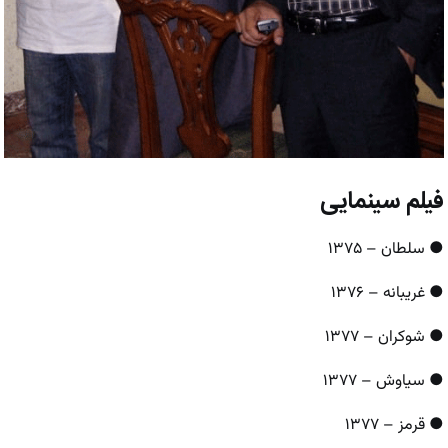
فیلم سینمایی
● سلطان – ۱۳۷۵
● غریبانه – ۱۳۷۶
● شوکران – ۱۳۷۷
● سیاوش – ۱۳۷۷
● قرمز – ۱۳۷۷