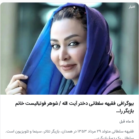
اخبار
بیوگرافی فقیهه سلطانی دختر آیت الله / شوهر فوتبالیست خانم
بازیگر را…
۵ ماه قبل
فقیهه سلطانی متولد ۲۹ مرداد ۱۳۵۳ در همدان، بازیگر تئاتر، سینما و تلویزیون است.
سلطانی یک دورهٔ بازیگری…