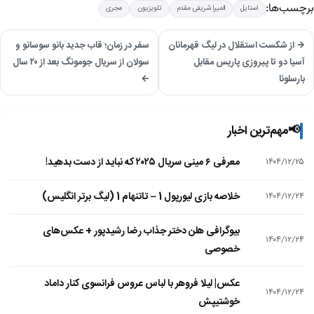
برچسب‌ها:
استایل
المیرا شریفی مقدم
تلویزیون
مجری
→ از شکست استقلال در لیگ قهرمانان
سفر در زمان؛ قاب جدید بانو سوسانو و
آسیا دو تا پیروزی پاریس مقابل
سولان از سریال جومونگ بعد از ۲۰ سال
بارسلونا
←
📢
مهم‌ترین اخبار
معرفی ۶ مینی سریال ۲۰۲۵ که نباید از دست بدهید!
۱۴۰۴/۱۲/۲۵
خلاصه بازی لیورپول 1 – تاتنهام 1 (لیگ برتر انگلیس)
۱۴۰۴/۱۲/۲۴
بیوگرافی هلن دختر جذاب رضا رشیدپور + عکس‌های
۱۴۰۴/۱۲/۲۴
خصوصی
عکس| لیلا فروهر با لباس عروس فرانسوی کنار داماد
۱۴۰۴/۱۲/۲۴
خوشتیپش