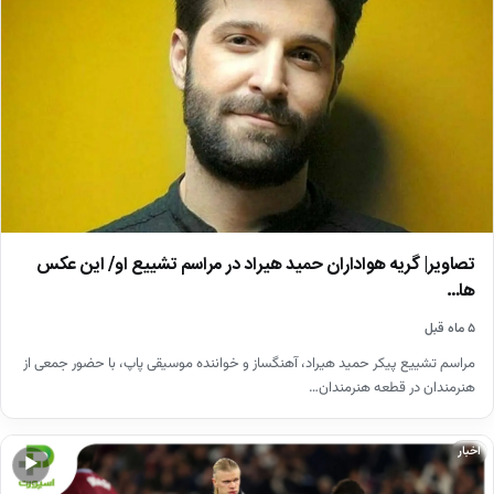
تصاویر| گریه هواداران حمید هیراد در مراسم تشییع او/ این عکس
ها…
۵ ماه قبل
مراسم تشییع پیکر حمید هیراد، آهنگساز و خواننده موسیقی پاپ، با حضور جمعی از
هنرمندان در قطعه هنرمندان…
اخبار
▶