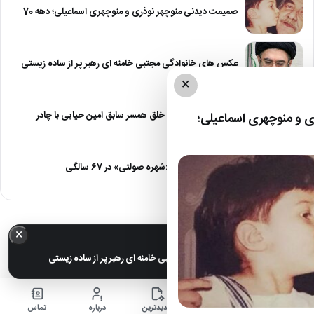
صمیمت دیدنی منوچهر نوذری و منوچهری اسماعیلی؛ دهه 70
عکس های خانوادگی مجتبی خامنه ای رهبر پر از ساده زیستی
×
عکس| نیلوفر خوش خلق همسر سابق امین حیایی با چادر
 و منوچهری اسماعیلی؛
عکس| تغییر چهره «شهره صولتی» در 67 سالگی
×
خبر مهم
عکس های خانوادگی مجتبی خامنه ای رهبر پر از ساده زیستی
خانه
اخبار
جدیدترین
درباره
تماس