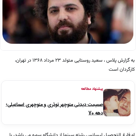
به گزارش پلاس ، سعید روستایی متولد ۲۳ مرداد ۱۳۶۸ در تهران،
کارگردان است
پیشنهاد مطالعه
صمیمت دیدنی منوچهر نوذری و منوچهری اسماعیلی؛
دهه 70
او فارغ التحصیل لیسانس رشته سینما از دانشگاه سوره می باشد، با