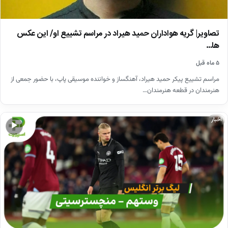
تصاویر| گریه هواداران حمید هیراد در مراسم تشییع او/ این عکس
ها…
۵ ماه قبل
مراسم تشییع پیکر حمید هیراد، آهنگساز و خواننده موسیقی پاپ، با حضور جمعی از
هنرمندان در قطعه هنرمندان…
اخبار
▶