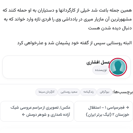
همین جمله باعث شد خیلی از کارگردانها و دستیاران به او حمله کنند که
مشهورترین آن مازیار میری در یادداشی وی را فردی تازه وارد خواند که به
دنبال دیده شدن هست
البته روستایی سپس از گفته خود پشیمان شد و عذرخواهی کرد
عسل افشاری
نویسنده
برچسب‌ها:
بیوگرافی
زندگینامه
سعید روستایی
کارگردان سینما
→ فجرسپاسی ۱ – استقلال
عکس/ تصویری از مراسم عروسی شیک
خوزستان ۲ (لیگ برتر ایران)
آزاده نامداری و شوهر دومش ←