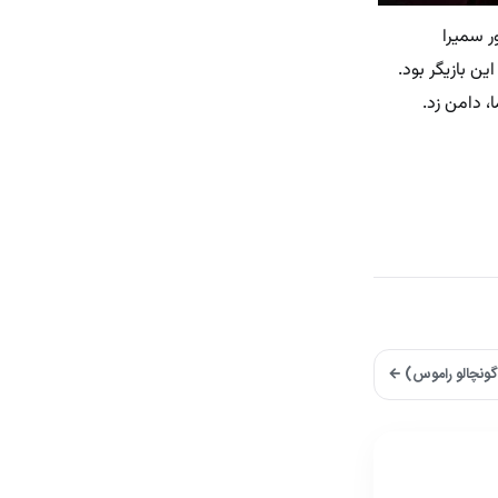
ر سمیرا
ن بازیگر بود.
 دامن زد.
(گونچالو راموس) ←