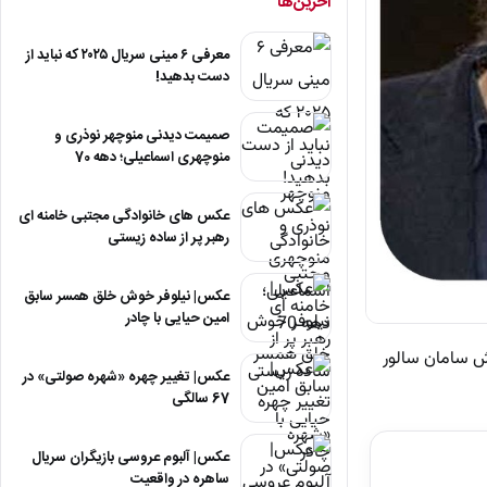
آخرین‌ها
معرفی ۶ مینی سریال ۲۰۲۵ که نباید از
دست بدهید!
صمیمت دیدنی منوچهر نوذری و
منوچهری اسماعیلی؛ دهه 70
عکس های خانوادگی مجتبی خامنه ای
رهبر پر از ساده زیستی
عکس| نیلوفر خوش خلق همسر سابق
امین حیایی با چادر
ش سامان سالور
عکس| تغییر چهره «شهره صولتی» در
67 سالگی
عکس| آلبوم عروسی بازیگران سریال
ساهره در واقعیت