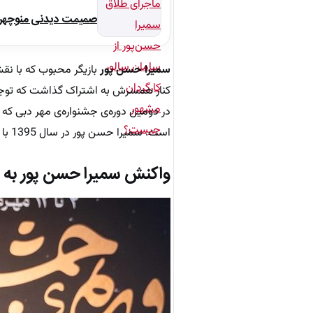
صمیمت دیدنی منوچهر نو
سمیرا حسن پور
بازیگر محبوب که با نقش
کنار همسرش به اشتراک گذاشت که توجه ک
در دومین دوره‌ی جشنواره‌ی مهر دبی که
است. سمیرا حسن‌ پور در سال 1395 با سامان سالور، کارگردان سینما ازدواج کرد، این زوج فرزندی ندارند.
واکنش سمیرا حسن پور به