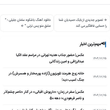
→ تصویر جدیدی از بابک حمیدیان شما
دانلود آهنگ باشکوه سامان جلیلی ؛ ”
را حسابی غافلگیر می کند
عشقِ منو پس نزنی “ ←
📢
مهم‌ترین اخبار
عکس| حضور جذاب هدیه تهرانی در مراسم عقد الکیا
۱۴۰۴/۱۲/۲۵
عبدالرزاقی و امین زندگانی
خانه زوج هنرمند تلویزیون(آزاده پورمختار و همسرش) در
۱۴۰۴/۱۲/۲۵
جنگ آسیب دید!
عکس| سفر در زمان؛ «داریوش اقبالی» در کنار «ناصر چشم‌آذر
۱۴۰۴/۱۲/۲۵
و ناصر فرهودی»؛ دهه 50