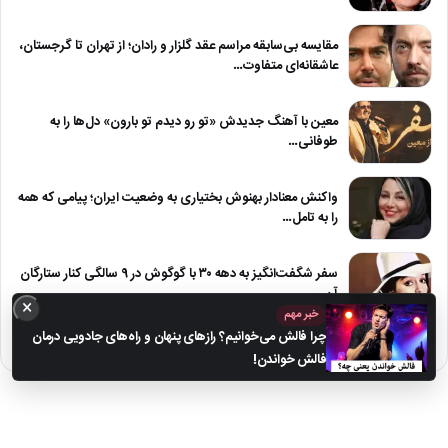
مقایسه بی‌سابقه مراسم عقد گلزار و رادان؛ از تهران تا گرجستان،
عاشقانه‌ای متفاوت…
معین با آهنگ جدیدش «تو رو دیدم تو بارون» دل‌ها را به
طوفانی…
واکنش معنادار بهنوش بختیاری به وضعیت ایران؛ پیامی که همه
را به تامل…
سفر شگفت‌انگیز به دهه ۳۰ با گوگوش در ۹ سالگی کنار ستارگان
آن…
×
خبر مهم
چرا فالش می‌خوانیم؟ رازهای پنهان و راه‌های جادویی درمان
فالش خواندن!