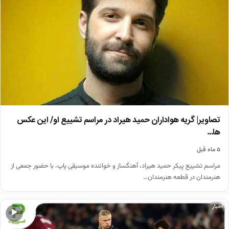
تصاویر| گریه هواداران حمید هیراد در مراسم تشییع او/ این عکس
ها…
۵ ماه قبل
مراسم تشییع پیکر حمید هیراد، آهنگساز و خواننده موسیقی پاپ، با حضور جمعی از
هنرمندان در قطعه هنرمندان…
اخبار
▶