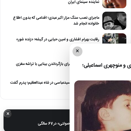
نماینده سینمای ایران
ماجرای نصب سنگ مزار اکبر عبدی؛ اقدامی که بدون اطلاع
خانواده انجام شد
رقابت بهرام افشاری و امین حیایی در گیشه؛ «زنده شور»
صدرنشین شد
×
رویای ایلان ماسک برای بازگرداندن بینایی با تراشه مغزی
 و منوچهری اسماعیلی؛
درگیری شدید داود سیدعباسی در شاه عبدالعظیم؛ پدرم گفت
طرف مُرد!
×
خبر مهم
عکس| تغییر چهره «شهره صولتی» در 67 سالگی