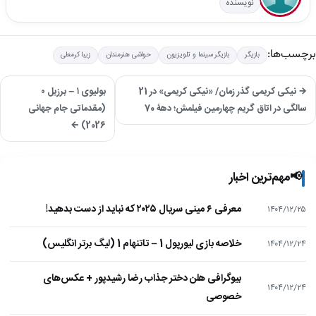
نویسنده
برچسب‌ها:
بازیگر
بازیگر سینما و تلویزیون
حواشی هنرمندان
زیبا کرمعلی
→ نیکی کریمی گذر زمان/ «نیکی کریمی» در 21
بولیوی ۱ – برزیل ۰
سالگی در اتاق گریم چهارمین فیلمش؛ دهۀ 70
(مقدماتی جام جهانی
2026) ←
📢
مهم‌ترین اخبار
معرفی ۶ مینی سریال ۲۰۲۵ که نباید از دست بدهید!
۱۴۰۴/۱۲/۲۵
خلاصه بازی لیورپول 1 – تاتنهام 1 (لیگ برتر انگلیس)
۱۴۰۴/۱۲/۲۴
بیوگرافی هلن دختر جذاب رضا رشیدپور + عکس‌های
۱۴۰۴/۱۲/۲۴
خصوصی