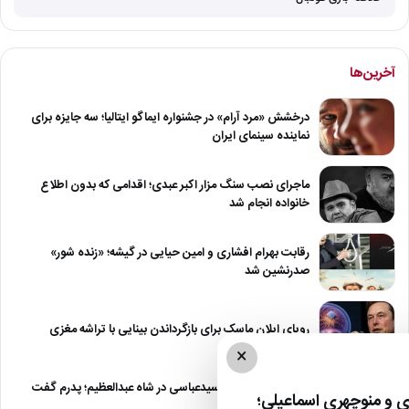
آخرین‌ها
درخشش «مرد آرام» در جشنواره ایماگو ایتالیا؛ سه جایزه برای
نماینده سینمای ایران
ماجرای نصب سنگ مزار اکبر عبدی؛ اقدامی که بدون اطلاع
خانواده انجام شد
رقابت بهرام افشاری و امین حیایی در گیشه؛ «زنده شور»
صدرنشین شد
رویای ایلان ماسک برای بازگرداندن بینایی با تراشه مغزی
×
درگیری شدید داود سیدعباسی در شاه عبدالعظیم؛ پدرم گفت
 و منوچهری اسماعیلی؛
طرف مُرد!