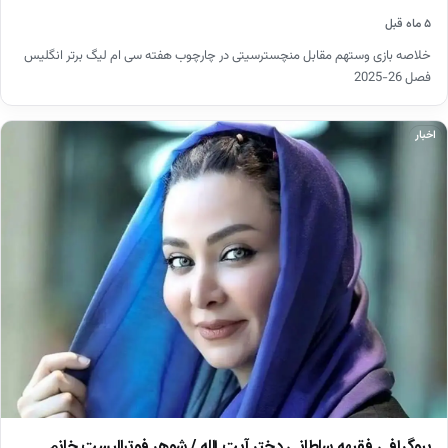
۵ ماه قبل
خلاصه بازی وستهم مقابل منچسترسیتی در چارچوب هفته سی ام لیگ برتر انگلیس
فصل 26-2025
اخبار
بیوگرافی فقیهه سلطانی دختر آیت الله / شوهر فوتبالیست خانم