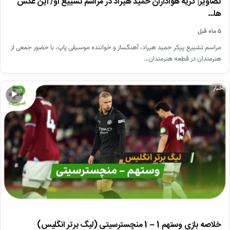
تصاویر| گریه هواداران حمید هیراد در مراسم تشییع او/ این عکس
ها…
۵ ماه قبل
مراسم تشییع پیکر حمید هیراد، آهنگساز و خواننده موسیقی پاپ، با حضور جمعی از
هنرمندان در قطعه هنرمندان…
اخبار
▶
خلاصه بازی وستهم 1 – 1 منچسترسیتی (لیگ برتر انگلیس)