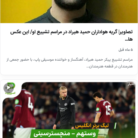
تصاویر| گریه هواداران حمید هیراد در مراسم تشییع او/ این عکس
ها…
۵ ماه قبل
مراسم تشییع پیکر حمید هیراد، آهنگساز و خواننده موسیقی پاپ، با حضور جمعی از
هنرمندان در قطعه هنرمندان…
اخبار
▶