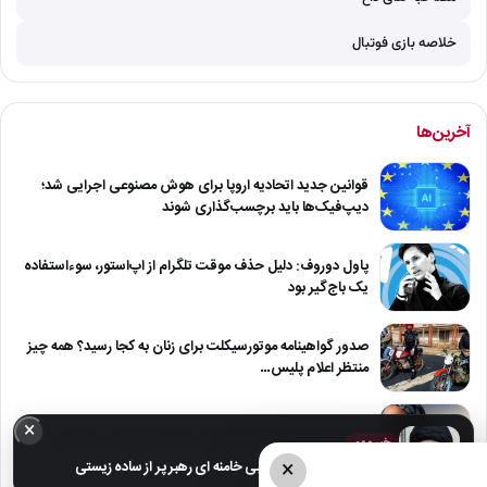
خلاصه بازی فوتبال
آخرین‌ها
قوانین جدید اتحادیه اروپا برای هوش مصنوعی اجرایی شد؛
دیپ‌فیک‌ها باید برچسب‌گذاری شوند
پاول دوروف: دلیل حذف موقت تلگرام از اپ‌استور، سوءاستفاده
یک باج‌گیر بود
صدور گواهینامه موتورسیکلت برای زنان به کجا رسید؟ همه چیز
منتظر اعلام پلیس…
×
مرگ تلخ مربی کراسفیت تهران بر اثر مارگزیدگی در لواسان
خبر مهم
×
عکس های خانوادگی مجتبی خامنه ای رهبر پر از ساده زیستی