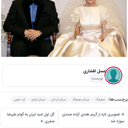
عسل افشاری
نویسنده
برچسب‌ها:
جومونگ
سریال جومونگ
سریال کره ای
سریال کره‌ای
کره جنوبی
→ تصویری تازه از گریم هندی آزاده صمدی
گل اول امید ایران به گوام علیرضا
سوژه شد
صفری ←