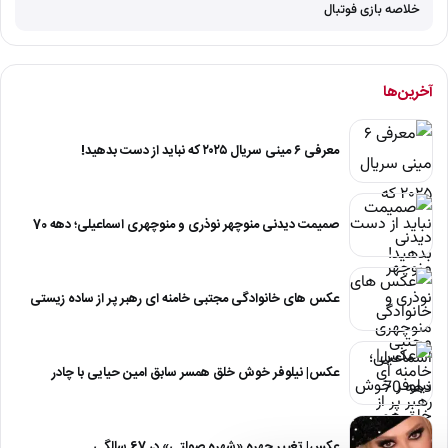
خلاصه بازی فوتبال
آخرین‌ها
معرفی ۶ مینی سریال ۲۰۲۵ که نباید از دست بدهید!
صمیمت دیدنی منوچهر نوذری و منوچهری اسماعیلی؛ دهه 70
عکس های خانوادگی مجتبی خامنه ای رهبر پر از ساده زیستی
عکس| نیلوفر خوش خلق همسر سابق امین حیایی با چادر
عکس| تغییر چهره «شهره صولتی» در 67 سالگی