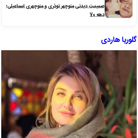
صمیمت دیدنی منوچهر نوذری و منوچهری اسماعیلی؛
دهه 70
گلوریا هاردی