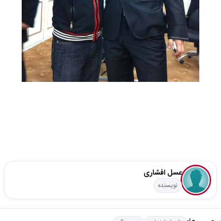
عسل افشاری
نویسنده