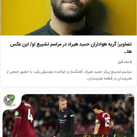
تصاویر| گریه هواداران حمید هیراد در مراسم تشییع او/ این عکس
ها…
۵ ماه قبل
مراسم تشییع پیکر حمید هیراد، آهنگساز و خواننده موسیقی پاپ، با حضور جمعی از
هنرمندان در قطعه هنرمندان…
اخبار
▶