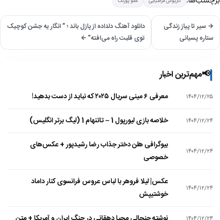
برچسب‌ها:
داریوش فرضیایی
عمو پورنگ
→ سیر تا پیاز زندگی
دانلود آهنگ دلداده از پازل باند ؛ ” انگار یه جشن کوچیک
ستاره پسیانی
توی قلبت راه می‌افته” ←
📢
مهم‌ترین اخبار
معرفی ۶ مینی سریال ۲۰۲۵ که نباید از دست بدهید!
۱۴۰۴/۱۲/۲۵
خلاصه بازی لیورپول 1 – تاتنهام 1 (لیگ برتر انگلیس)
۱۴۰۴/۱۲/۲۴
بیوگرافی هلن دختر جذاب رضا رشیدپور + عکس‌های
۱۴۰۴/۱۲/۲۴
خصوصی
عکس| لیلا فروهر با لباس عروس فرانسوی کنار داماد
۱۴۰۴/۱۲/۲۴
خوشتیپش
نوشته جنجالی محیا دهقانی در جنگ ایران و آمریکا + متن
۱۴۰۴/۱۲/۲۴