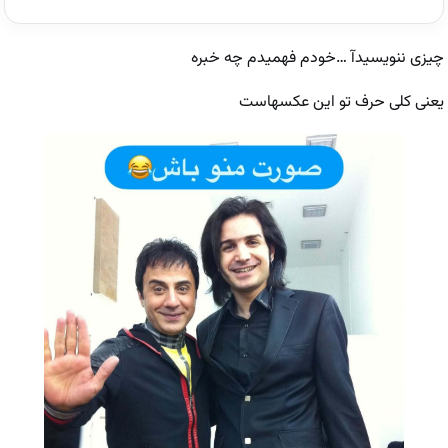
چیزی ننویسیدآ …خودم فهمیدم چه خبره
یعنی کلی حرف تو این عکسهاست