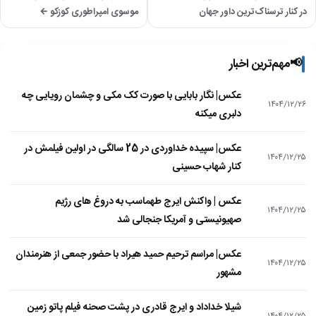
در کنار ترسناک‌ترین داور جهان
موسوی امپراطوری کوزکو ←
📢
مهم‌ترین اخبار
عکس| نگار بابایی با صورت کک مکی و چشمان رویایی چه
۱۴۰۴/۱۲/۲۶
دلبری میکنه
عکس| سپیده خداوردی در 25 سالگی در اولین فیلمش در
۱۴۰۴/۱۲/۲۵
کنار شهاب حسینی
عکس | واکنش ایرج طهماسب به دروغ های رژیم
۱۴۰۴/۱۲/۲۵
صهیونیستی و آمریکا جنجالی شد
عکس| مراسم ترحیم حمید هیراد با حضور جمعی از هنرمندان
۱۴۰۴/۱۲/۲۵
مشهور
شیلا خداداد و ایرج قادری در پشت صحنه فیلم پاتو زمین