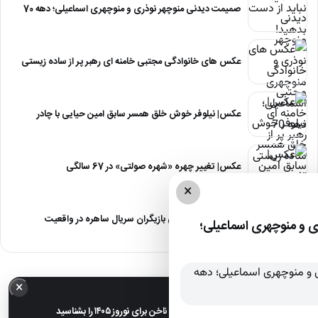
صمیمت دیدنی منوچهر نوذری و منوچهری اسماعیلی؛ دهه 70
عکس های خانوادگی مجتبی خامنه ای رهبر پر از ساده زیستی
عکس| نیلوفر خوش خلق همسر سابق امین حیایی با چادر
عکس| تغییر چهره «شهره صولتی» در 67 سالگی
×
عکس| آلبوم عروسی بازیگران سریال ساهره در واقعیت
 و منوچهری اسماعیلی؛
×
خبر مهم
عکس| ترندترین طرح‌های ناخن برای نوروز ۱۴۰۵ را بشناسید