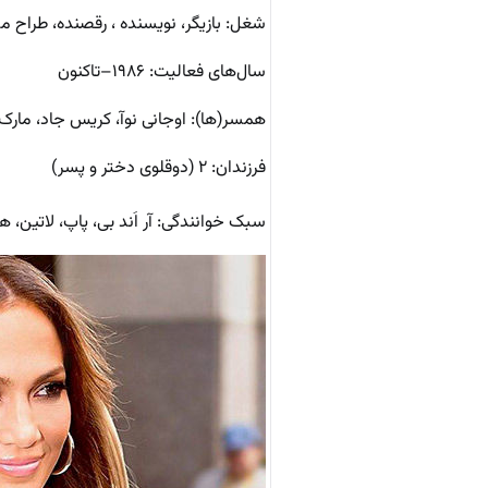
شغل: بازیگر، نویسنده ، رقصنده، طراح مد، 
سال‌های فعالیت: ۱۹۸۶–تاکنون
همسر(ها): اوجانی نوآ، کریس جاد، مارک 
فرزندان: ۲ (دوقلوی دختر و پسر)
سبک خوانندگی: آر اَند بی، پاپ، لاتین،