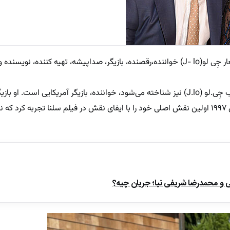
به گزارش پلاس ، جنیفر لوپز با نام مستعار جِی لو(J- lo) خواننده،رقصنده، بازیگر، صداپیشه، تهیه کننده، ن
جنیفرلوپز ( زاده ۲۴ ژوئیه ۱۹۶۹) که با لقب جِی.لو (J.lo) نیز شناخته می‌شود، خواننده، بازیگر آمریکایی است. 
حرفه‌ای از سال ۱۹۸۶ شروع کرد و در سال ۱۹۹۷ اولین نقش اصلی خود را با ایفای نقش در فیلم سلنا تجربه 
ی و محمدرضا شریفی نیا؛ جریان چیه؟