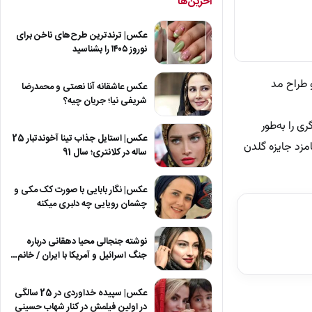
آخرین‌ها
عکس| ترندترین طرح‌های ناخن برای
نوروز ۱۴۰۵ را بشناسید
ویسنده و طراح مد
عکس عاشقانه آنا نعمتی و محمدرضا
شریفی نیا؛ جریان چیه؟
او بازیگری را به‌طور
عکس| استایل جذاب تینا آخوندتبار 25
کرد که نامزد جایزه گلدن
ساله در کلانتری؛ سال 91
عکس| نگار بابایی با صورت کک مکی و
چشمان رویایی چه دلبری میکنه
نوشته جنجالی محیا دهقانی درباره
جنگ اسرائیل و آمریکا با ایران / خانم…
عکس| سپیده خداوردی در 25 سالگی
در اولین فیلمش در کنار شهاب حسینی