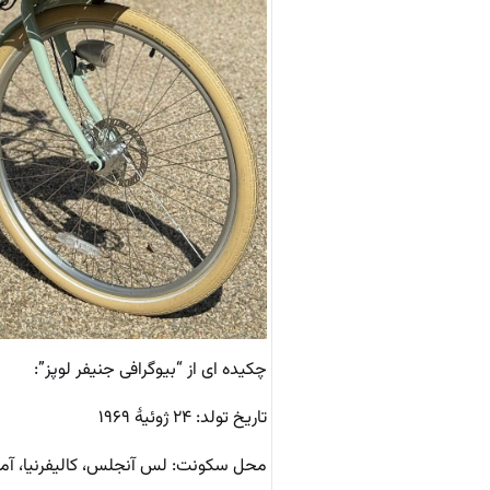
چکیده ای از “بیوگرافی جنیفر لوپز”:
تاریخ تولد: ۲۴ ژوئیهٔ ۱۹۶۹ ‌
محل سکونت: لس آنجلس، کالیفرنیا، آمر