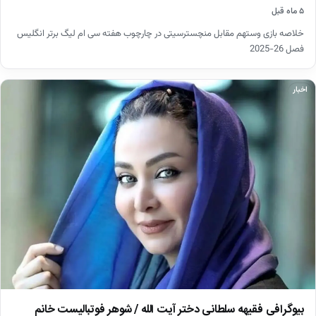
۵ ماه قبل
خلاصه بازی وستهم مقابل منچسترسیتی در چارچوب هفته سی ام لیگ برتر انگلیس
فصل 26-2025
اخبار
بیوگرافی فقیهه سلطانی دختر آیت الله / شوهر فوتبالیست خانم