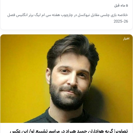
۵ ماه قبل
خلاصه بازی چلسی مقابل نیوکسل در چارچوب هفته سی ام لیگ برتر انگلیس فصل
26-2025
اخبار
تصاویر| گریه هواداران حمید هیراد در مراسم تشییع او/ این عکس