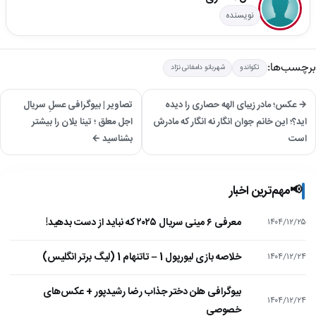
نویسنده
برچسب‌ها:
تکواندو
شهربانو دامغانی نژاد
→ عکس؛ مادر زیبای الهه حصاری را دیده
تصاویر | بیوگرافی عسلِ سریال
اید؟؛ این خانم جوان انگار نه انگار که مادرش
اجل معلق ؛ تینا یلان را بیشتر
است
بشناسید ←
📢
مهم‌ترین اخبار
معرفی ۶ مینی سریال ۲۰۲۵ که نباید از دست بدهید!
۱۴۰۴/۱۲/۲۵
خلاصه بازی لیورپول 1 – تاتنهام 1 (لیگ برتر انگلیس)
۱۴۰۴/۱۲/۲۴
بیوگرافی هلن دختر جذاب رضا رشیدپور + عکس‌های
۱۴۰۴/۱۲/۲۴
خصوصی