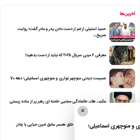
آخرین‌ها
حمید استیلی از غم از دست دادن پدر و مادر گفت؛ روایت
صریح…
معرفی ۶ مینی سریال ۲۰۲۵ که نباید از دست بدهید!
صمیمت دیدنی منوچهر نوذری و منوچهری اسماعیلی؛ دهه 70
عکس های خانوادگی مجتبی خامنه ای رهبر پر از ساده زیستی
×
عکس| نیلوفر خوش خلق همسر سابق امین حیایی با چادر
 و منوچهری اسماعیلی؛