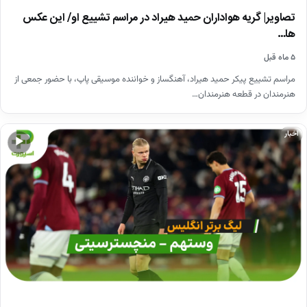
تصاویر| گریه هواداران حمید هیراد در مراسم تشییع او/ این عکس
ها…
۵ ماه قبل
مراسم تشییع پیکر حمید هیراد، آهنگساز و خواننده موسیقی پاپ، با حضور جمعی از
هنرمندان در قطعه هنرمندان…
اخبار
▶