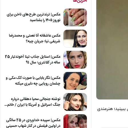
آخرین‌ها
عکس| ترندترین طرح‌های ناخن برای
نوروز ۱۴۰۵ را بشناسید
عکس عاشقانه آنا نعمتی و محمدرضا
شریفی نیا؛ جریان چیه؟
عکس| استایل جذاب تینا آخوندتبار 25
ساله در کلانتری؛ سال 91
عکس| نگار بابایی با صورت کک مکی و
چشمان رویایی چه دلبری میکنه
نوشته جنجالی محیا دهقانی درباره
جنگ اسرائیل و آمریکا با ایران / خانم…
ببینید؛ هنرمندی
عکس| سپیده خداوردی در 25 سالگی
در اولین فیلمش در کنار شهاب حسینی