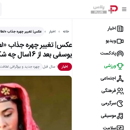
اخبار
خانه
اخبار
عکس| تغییر چهره جذاب «لطاف
ویدیو
عکس| تغییر چهره جذاب «لط
یوسفی بعد از 16سال چه شکلی شده است؟
پادکست
ورزشی
۱ سال قبل
اخبار
چهره جدید و بیوگرافی لطاف
اجتماعی
فرهنگی
سرگرمی
موسیقی
سلامت