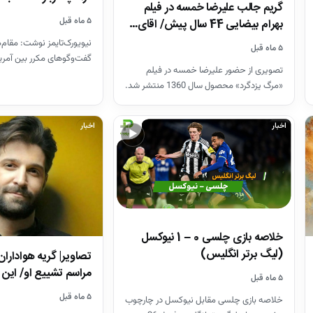
گریم جالب علیرضا خمسه در فیلم
۵ ماه قبل
بهرام بیضایی 44 سال پیش/ اقای…
نیویورک‌تایمز نوشت: مقام
۵ ماه قبل
گفت‌و‌گو‌های مکرر بین آمری
تصویری از حضور علیرضا خمسه در فیلم
عربی را تأیید کرده‌اند. مح
«مرگ یزدگرد» محصول سال 1360 منتشر شد.
اخبار
اخبار
▶
خلاصه بازی چلسی 0 – 1 نیوکسل
(لیگ برتر انگلیس)
تصاویر| گریه هواداران
مراسم تشییع او/ ای
۵ ماه قبل
۵ ماه قبل
خلاصه بازی چلسی مقابل نیوکسل در چارچوب