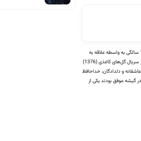
یکتا‌ناصر در 12 آبان 1357 در تهران زاده شد. پدرش افسر بازنشسته نیروی زمینی و مادرش خانه‌دار است. وی در 19 سالگی به واسطه علاقه به
بازیگری به چند دفتر سینمایی مراجعه کرده و در تست انتخاب بازیگر شرکت نمود؛ به‌طوری که در نهایت برای بازی در سریال گل‌های کاغذی (1376)
‌های تلویزیونی عاشقانه و دلدادگان، خداحافظ
بغل، و من سالوادور نیستم که در گیشه موفق بودند یکی از