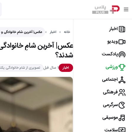
اخبار
خانه
اخبار
عکس| آخرین شامِ خانوادگی و 3 نفره یکتا ناصر، منوچهر…
ویدیو
شدند؟
پادکست
ورزشی
۱ سال قبل
اخبار
تصویری از شام خانوادگی یکتا
اجتماعی
فرهنگی
سرگرمی
موسیقی
سلامت