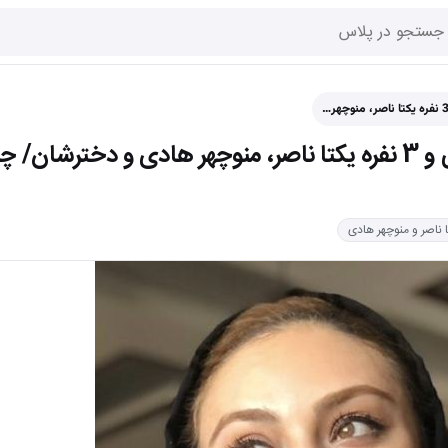
عکس| آخرین شامِ خانوادگی و 3 نفره یکتا ناصر، منوچهر هادی و د
 ناصر و منوچهر هادی