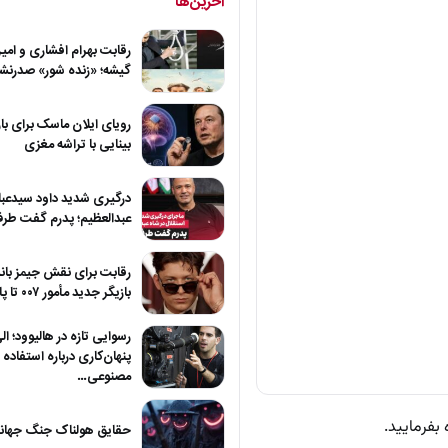
آخرین‌ها
رقابت بهرام افشاری و امی
گیشه؛ «زنده شور» صدرنش
رویای ایلان ماسک برای با
بینایی با تراشه مغزی
درگیری شدید داود سیدعبا
عبدالعظیم؛ پدرم گفت طرف 
رقابت برای نقش جیمز باند 
بازیگر جدید مأمور ۰۰۷ تا پایان…
رسوایی تازه در هالیوود؛ ال
پنهان‌کاری درباره استفاده
مصنوعی…
بفرمایید.
حقایق هولناک جنگ جهان