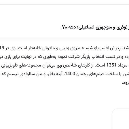
ذری و منوچهری اسماعیلی؛ دهه 70
انتخاب شد. منوچهر هادی نیز متولد 28 مرداد 1351 است. از کارهای شاخص وی می‌توان مجموعه
بچه و خوب بد زشت را نام برد. وی همچنین با ساخت فیلم‌های رحمان 1400، آینه 
ود.