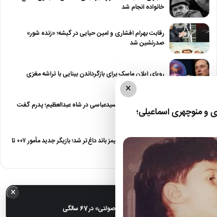
خانواده انجام شد
رقابت بهرام افشاری و امین حیایی در گیشه؛ «زنده شور»
صدرنشین شد
رویای ایلان ماسک برای بازگرداندن بینایی با تراشه مغزی
×
درگیری شدید داود سیدعباسی در شاه عبدالعظیم؛ پدرم گفت
 و منوچهری اسماعیلی؛
طرف مُرد!
رقابت برای نقش جیمز باند داغ‌تر شد؛ بازیگر جدید مأمور ۰۰۷ تا
پایان…
×
خبر مهم
عکس| تغییر چهره «شهره صولتی» در 67 سالگی