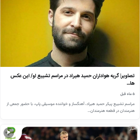
تصاویر| گریه هواداران حمید هیراد در مراسم تشییع او/ این عکس
ها…
۵ ماه قبل
مراسم تشییع پیکر حمید هیراد، آهنگساز و خواننده موسیقی پاپ، با حضور جمعی از
هنرمندان در قطعه هنرمندان…
اخبار
▶