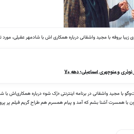
یبا بروفه با مجید واشقانی درباره همکاری اش با شادمهر عقیلی، مورد توج
ذری و منوچهری اسماعیلی؛ دهه 70
فت‌و‌گو با مجید واشقانی در برنامه اینترنتی «رًک شو» درباره همکاری‌اش ب
تون با همسرت آشنا بشم که آمد و پیام همسرم هم طراح گریم فیلم پر پرو