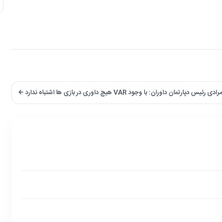
رئیس دپارتمان داوران: با وجود VAR هیچ داوری در بازی ها اشتباه ندارد ←