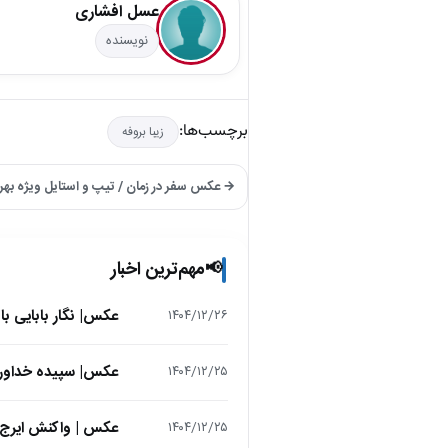
عسل افشاری
نویسنده
برچسب‌ها:
زیبا بروفه
→ عکس سفر در زمان / تیپ و استایل ویژه بهروز
مهم‌ترین اخبار
📢
عکس| نگار بابایی ب
۱۴۰۴/۱۲/۲۶
عکس| سپیده خداوردی در 25 سالگی در اولین فیلمش در
۱۴۰۴/۱۲/۲۵
عکس | واکنش ایرج 
۱۴۰۴/۱۲/۲۵