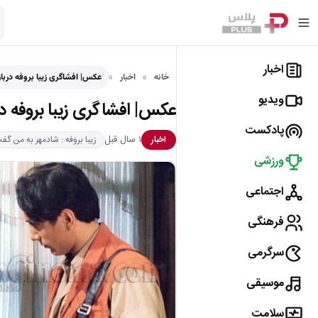
اخبار
خانه
اخبار
عکس| افشاگری زیبا بروفه دربار
ویدیو
عکس| افشاگری زیبا بروفه در
پادکست
۱ سال قبل
اخبار
زیبا بروفه : شادمهر به من گف
ورزشی
اجتماعی
فرهنگی
سرگرمی
موسیقی
سلامت