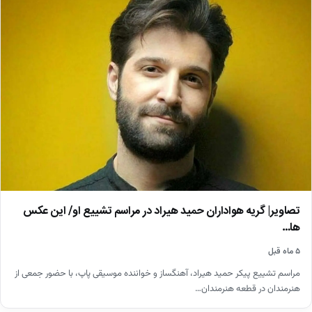
تصاویر| گریه هواداران حمید هیراد در مراسم تشییع او/ این عکس
ها…
۵ ماه قبل
مراسم تشییع پیکر حمید هیراد، آهنگساز و خواننده موسیقی پاپ، با حضور جمعی از
هنرمندان در قطعه هنرمندان…