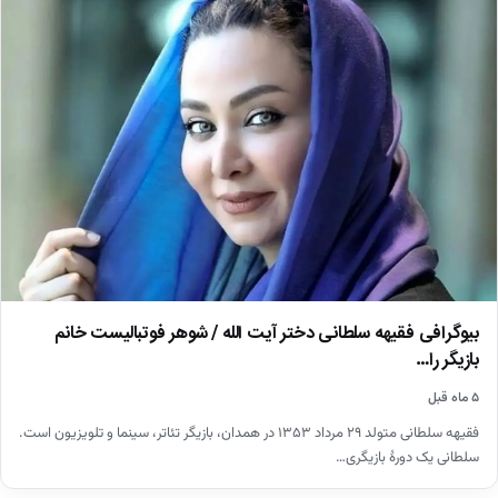
بیوگرافی فقیهه سلطانی دختر آیت الله / شوهر فوتبالیست خانم
بازیگر را…
۵ ماه قبل
فقیهه سلطانی متولد ۲۹ مرداد ۱۳۵۳ در همدان، بازیگر تئاتر، سینما و تلویزیون است.
سلطانی یک دورهٔ بازیگری…