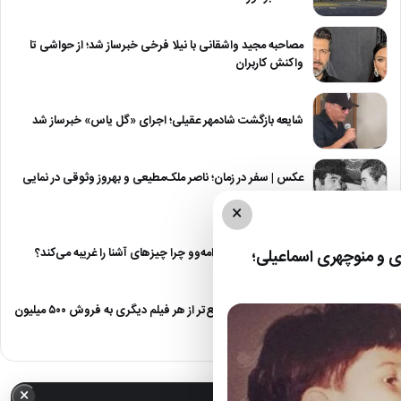
مصاحبه مجید واشقانی با نیلا فرخی خبرساز شد؛ از حواشی تا
واکنش کاربران
شایعه بازگشت شادمهر عقیلی؛ اجرای «گل یاس» خبرساز شد
عکس | سفر در زمان؛ ناصر ملک‌مطیعی و بهروز وثوقی در نمایی
از…
×
نقطه مقابل دژاوو؛ ژامه‌وو چرا چیزهای آشنا را غریبه می‌کند؟
 و منوچهری اسماعیلی؛
«مرد عنکبوتی» سریع‌تر از هر فیلم دیگری به فروش ۵۰۰ میلیون
دلاری رسید
×