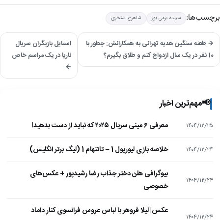
برچسب‌ها:
سپیده بزمی پور
شاهرخ استخری
→ طعنه سنگین هدیه تهرانی به همکارانش: چطور با
استایل بازیگران سریال
10 نفر در یک سال ازدواج کنم و طلاق بگیرم؟
ناریا در یک مراسم خاص
←
📢
مهم‌ترین اخبار
معرفی ۶ مینی سریال ۲۰۲۵ که نباید از دست بدهید!
۱۴۰۴/۱۲/۲۵
خلاصه بازی لیورپول 1 – تاتنهام 1 (لیگ برتر انگلیس)
۱۴۰۴/۱۲/۲۴
بیوگرافی هلن دختر جذاب رضا رشیدپور + عکس‌های
۱۴۰۴/۱۲/۲۴
خصوصی
عکس| لیلا فروهر با لباس عروس فرانسوی کنار داماد
۱۴۰۴/۱۲/۲۴