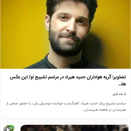
تصاویر| گریه هواداران حمید هیراد در مراسم تشییع او/ این عکس
ها…
۵ ماه قبل
مراسم تشییع پیکر حمید هیراد، آهنگساز و خواننده موسیقی پاپ، با حضور جمعی از
هنرمندان در قطعه هنرمندان…
اخبار
▶