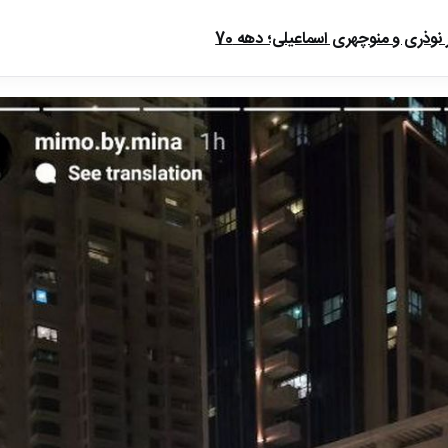
ذری و منوچهری اسماعیلی؛ دهه 70