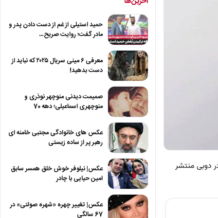
آخرین‌ها
حمید استیلی از غم از دست دادن پدر و
مادر گفت؛ روایت صریح…
معرفی ۶ مینی سریال ۲۰۲۵ که نباید از
دست بدهید!
صمیمت دیدنی منوچهر نوذری و
منوچهری اسماعیلی؛ دهه 70
عکس های خانوادگی مجتبی خامنه ای
رهبر پر از ساده زیستی
ر دوبی منتشر
عکس| نیلوفر خوش خلق همسر سابق
امین حیایی با چادر
عکس| تغییر چهره «شهره صولتی» در
67 سالگی