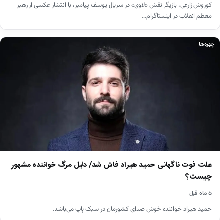
کوروش زارعی، بازیگر نقش «لاوی» در سریال یوسف پیامبر، با انتشار عکسی از رهبر
معظم انقلاب در اینستاگرام…
چهره‌ها
علت فوت ناگهانی حمید هیراد فاش شد/ دلیل مرگ خواننده مشهور
چیست؟
۵ ماه قبل
حمید هیراد خواننده خوش صدای کشورمان در سبک پاپ می‌باشد.