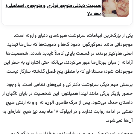
صمیمت دیدنی منوچهر نوذری و منوچهری اسماعیلی؛
دهه 70
یکی از بزرگ‌ترین ابهامات، سرنوشت هیولاهای دنیای وارونه است.
موجوداتی مانند دموگورگون، دمو‌داگ‌ها و دمو‌بت‌ها که سال‌ها تهدید
اصلی هاوکینز بودند، در قسمت پایانی کاملاً ناپدید شدند. شخصیت‌ها
آزادانه از میان پورتال‌ها عبور می‌کردند، بی‌آنکه حتی اشاره‌ای به خطر این
موجودات شود؛ مسئله‌ای که با منطق پنج فصل گذشته سازگار نیست.
پرسش مهم دیگر، سرنوشت دکتر کی و نیروهای نظامی است. با وجود
حضور بازیگر بزرگی مانند لیندا همیلتون، این شخصیت در پایان ناگهان از
داستان حذف می‌شود. پس از مرگ ظاهری الون، نه او و نه ارتش هیچ
نقشی در ادامه روایت ندارند و در اپیلوگ ۱۸ ماه بعد نیز هیچ اشاره‌ای به
آن‌ها نمی‌شود.
همچنین غیبت ویکی و ماری در پایان‌بندی، طرفداران را سردرگم کرده