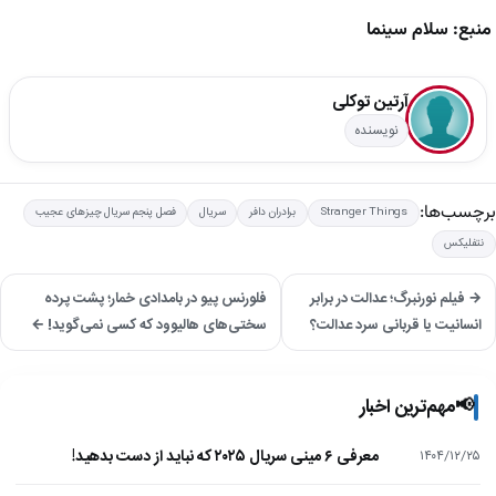
منبع: سلام سینما
آرتین توکلی
نویسنده
برچسب‌ها:
Stranger Things
برادران دافر
سریال
فصل پنجم سریال چیزهای عجیب
نتفلیکس
→ فیلم نورنبرگ؛ عدالت در برابر
فلورنس پیو در بامدادی خمار؛ پشت پرده
انسانیت یا قربانی سرد عدالت؟
سختی‌های هالیوود که کسی نمی‌گوید! ←
📢
مهم‌ترین اخبار
معرفی ۶ مینی سریال ۲۰۲۵ که نباید از دست بدهید!
۱۴۰۴/۱۲/۲۵