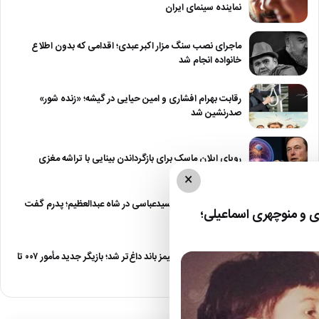
نماینده سینمای ایران
ماجرای نصب سنگ مزار اکبر عبدی؛ اقدامی که بدون اطلاع
خانواده انجام شد
رقابت بهرام افشاری و امین حیایی در گیشه؛ «زنده شور»
صدرنشین شد
رویای ایلان ماسک برای بازگرداندن بینایی با تراشه مغزی
×
درگیری شدید داود سیدعباسی در شاه عبدالعظیم؛ پدرم گفت
 و منوچهری اسماعیلی؛
طرف مُرد!
رقابت برای نقش جیمز باند داغ‌تر شد؛ بازیگر جدید مأمور ۰۰۷ تا
پایان…