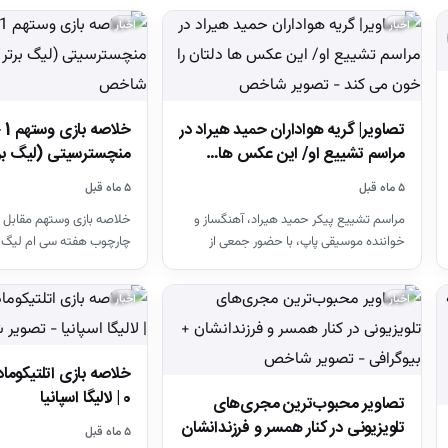
اخبار
اخبار
تصاویر| گریه هواداران حمید هیراد در
مراسم تشییع او/ این عکس ها…
منچسترسیتی (لیگ بر
۵ ماه قبل
۵ ماه قبل
مراسم تشییع پیکر حمید هیراد، آهنگساز و
خلاصه بازی وستهم مقابل 
خواننده موسیقی پاپ، با حضور جمعی از
چارچوب هفته سی ام لیگ 
هنرمندان در قطعه هنرمندان…
26-2025
اخبار
اخبار
0 | لالیگا اسپانیا
تصاویر محبوب‌ترین مجری‌های
تلویزیونی در کنار همسر و فرزندانشان
۵ ماه قبل