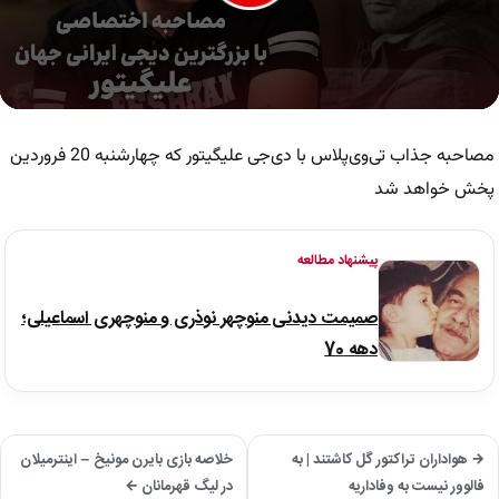
0
seconds
of
مصاحبه جذاب تی‌وی‌پلاس با دی‌جی علیگیتور که چهارشنبه 20 فروردین
50
seconds
پخش خواهد شد
پیشنهاد مطالعه
صمیمت دیدنی منوچهر نوذری و منوچهری اسماعیلی؛
دهه 70
→ هواداران تراکتور گل کاشتند | به
خلاصه بازی بایرن مونیخ – اینترمیلان
فالوور نیست به وفاداریه
در لیگ قهرمانان ←