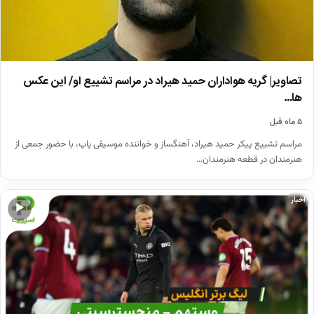
تصاویر| گریه هواداران حمید هیراد در مراسم تشییع او/ این عکس
ها…
۵ ماه قبل
مراسم تشییع پیکر حمید هیراد، آهنگساز و خواننده موسیقی پاپ، با حضور جمعی از
هنرمندان در قطعه هنرمندان…
اخبار
▶