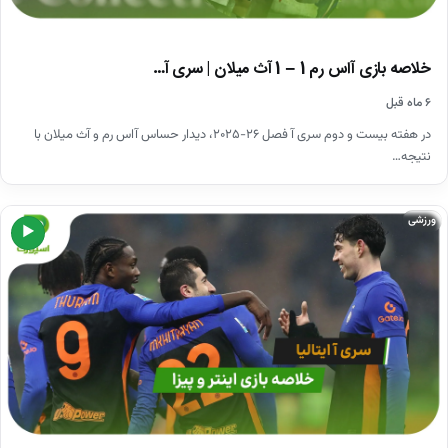
خلاصه بازی آاس رم 1 – 1 آث میلان | سری آ…
۶ ماه قبل
در هفته بیست و دوم سری آ فصل ۲۶-۲۰۲۵، دیدار حساس آاس رم و آث میلان با
نتیجه…
ورزشی
▶