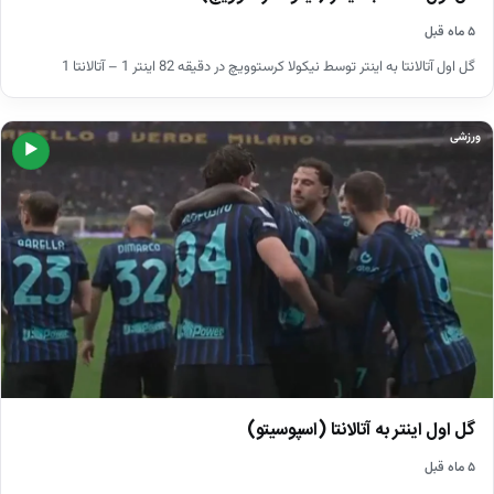
۵ ماه قبل
گل اول آتالانتا به اینتر توسط نیکولا کرستوویچ در دقیقه 82 اینتر 1 – آتالانتا 1
ورزشی
▶
گل اول اینتر به آتالانتا (اسپوسیتو)
۵ ماه قبل