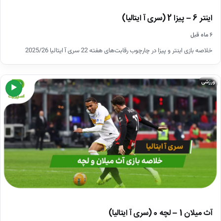
اینتر 6 – پیزا 2 (سری آ ایتالیا)
۶ ماه قبل
خلاصه بازی اینتر و پیزا در چارچوب رقابت‌های هفته 22 سری آ ایتالیا 2025/26
ورزشی
▶
آث میلان 1 – لچه 0 (سری آ ایتالیا)