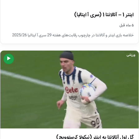
اینتر 1 – آتالانتا 1 (سری آ ایتالیا)
۵ ماه قبل
خلاصه بازی اینتر و آتالانتا در چارچوب رقابت‌های هفته 29 سری آ ایتالیا 2025/26
ورزشی
▶
گل اول آتالانتا به اینتر (نیکولا کرستوویچ)