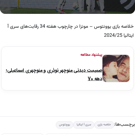
0
seconds
of
خلاصه بازی یوونتوس – مونزا در چارچوب هفته 34 رقابت‌های سری آ
4
minutes,
ایتالیا 2024/25
41
seconds
پیشنهاد مطالعه
صمیمت دیدنی منوچهر نوذری و منوچهری اسماعیلی؛
دهه 70
برچسب‌ها:
خلاصه بازی
سری آ ایتالیا
یوونتوس