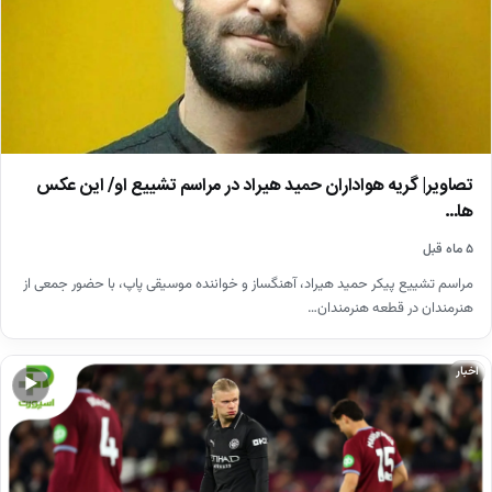
تصاویر| گریه هواداران حمید هیراد در مراسم تشییع او/ این عکس
ها…
۵ ماه قبل
مراسم تشییع پیکر حمید هیراد، آهنگساز و خواننده موسیقی پاپ، با حضور جمعی از
هنرمندان در قطعه هنرمندان…
اخبار
▶