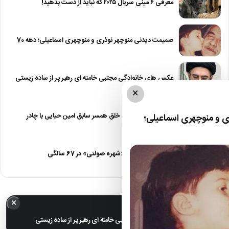
معرفی ۶ مینی سریال ۲۰۲۵ که نباید از دست بدهید!
صمیمت دیدنی منوچهر نوذری و منوچهری اسماعیلی؛ دهه 70
عکس های خانوادگی مجتبی خامنه ای رهبر پر از ساده زیستی
×
عکس| نیلوفر خوش خلق همسر سابق امین حیایی با چادر
 و منوچهری اسماعیلی؛
عکس| تغییر چهره «شهره صولتی» در 67 سالگی
×
خبر مهم
عکس های خانوادگی مجتبی خامنه ای رهبر پر از ساده زیستی