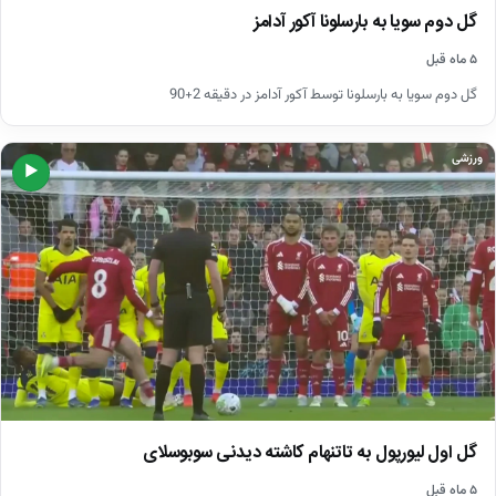
گل دوم سویا به بارسلونا آکور آدامز
۵ ماه قبل
گل دوم سویا به بارسلونا توسط آکور آدامز در دقیقه 2+90
ورزشی
▶
گل اول لیورپول به تاتنهام کاشته دیدنی سوبوسلای
۵ ماه قبل