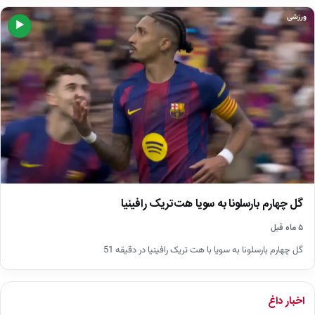
ورزشی
▶
گل چهارم بارسلونا به سویا هت‌تریک رافینیا
۵ ماه قبل
گل چهارم بارسلونا به سویا با هت تریک رافینیا در دقیقه 51
اخبار داغ