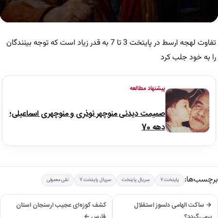
0
seconds
of
تفاوت لهجه ارسط در پایتخت 3 تا 7 به قدر زیاد است که توجه بینندگان
27
seconds
را به خود جلب کرد
پیشنهاد مطالعه
صمیمت دیدنی منوچهر نوذری و منوچهری اسماعیلی؛
دهه 70
برچسب‌ها:
پایتخت 7
سریال پایتخت
سریال پایتخت 7
نقی معمولی
→ ساکت الهامی دلسوز استقلال
کشف کوزه‌ای عجیب ارسنجان استان
برمی‌گردد؟
فارس ←