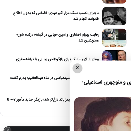
ماجرای نصب سنگ مزار اکبر عبدی؛ اقدامی که بدون اطلاع
خانواده انجام شد
رقابت بهرام افشاری و امین حیایی در گیشه؛ «زنده شور»
صدرنشین شد
رویای ایلان ماسک برای بازگرداندن بینایی با تراشه مغزی
×
درگیری شدید داود سیدعباسی در شاه عبدالعظیم؛ پدرم گفت
 و منوچهری اسماعیلی؛
طرف مُرد!
رقابت برای نقش جیمز باند داغ‌تر شد؛ بازیگر جدید مأمور ۰۰۷ تا
پایان…