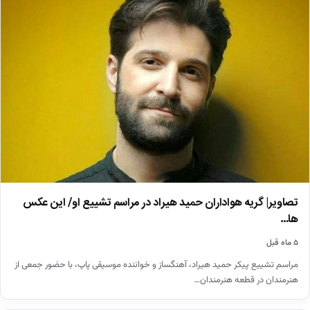
تصاویر| گریه هواداران حمید هیراد در مراسم تشییع او/ این عکس
ها…
۵ ماه قبل
مراسم تشییع پیکر حمید هیراد، آهنگساز و خواننده موسیقی پاپ، با حضور جمعی از
هنرمندان در قطعه هنرمندان…