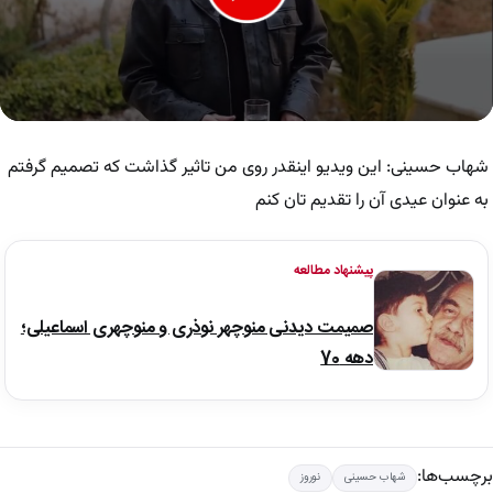
0
seconds
of
شهاب حسینی: این ویدیو اینقدر روی من تاثیر گذاشت که تصمیم گرفتم
2
minutes,
به عنوان عیدی آن را تقدیم تان کنم
54
seconds
پیشنهاد مطالعه
صمیمت دیدنی منوچهر نوذری و منوچهری اسماعیلی؛
دهه 70
برچسب‌ها:
شهاب حسینی
نوروز