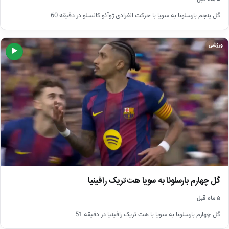
گل پنجم بارسلونا به سویا با حرکت انفرادی ژوآئو کانسلو در دقیقه 60
ورزشی
▶
گل چهارم بارسلونا به سویا هت‌تریک رافینیا
۵ ماه قبل
گل چهارم بارسلونا به سویا با هت تریک رافینیا در دقیقه 51