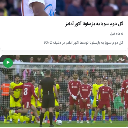
گل دوم سویا به بارسلونا آکور آدامز
۵ ماه قبل
گل دوم سویا به بارسلونا توسط آکور آدامز در دقیقه 2+90
ورزشی
▶