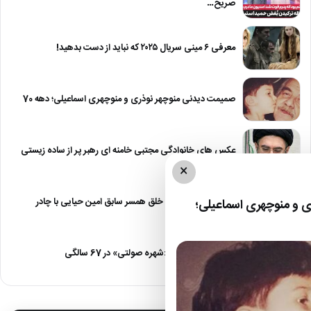
صریح…
معرفی ۶ مینی سریال ۲۰۲۵ که نباید از دست بدهید!
صمیمت دیدنی منوچهر نوذری و منوچهری اسماعیلی؛ دهه 70
عکس های خانوادگی مجتبی خامنه ای رهبر پر از ساده زیستی
×
عکس| نیلوفر خوش خلق همسر سابق امین حیایی با چادر
 و منوچهری اسماعیلی؛
عکس| تغییر چهره «شهره صولتی» در 67 سالگی