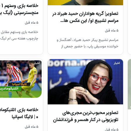
منچسترسیتی (لیگ بر
تصاویر| گریه هواداران حمید هیراد در
مراسم تشییع او/ این عکس ها…
۵ ماه قبل
۵ ماه قبل
خلاصه بازی وستهم مقابل 
چارچوب هفته سی ام لیگ 
مراسم تشییع پیکر حمید هیراد، آهنگساز و
26-2025
خواننده موسیقی پاپ، با حضور جمعی از
هنرمندان در قطعه هنرمندان…
اخبار
اخبار
تصاویر محبوب‌ترین مجری‌های
0 | لالیگا اسپانیا
تلویزیونی در کنار همسر و فرزندانشان
+ بیوگرافی
۵ ماه قبل
۵ ماه قبل