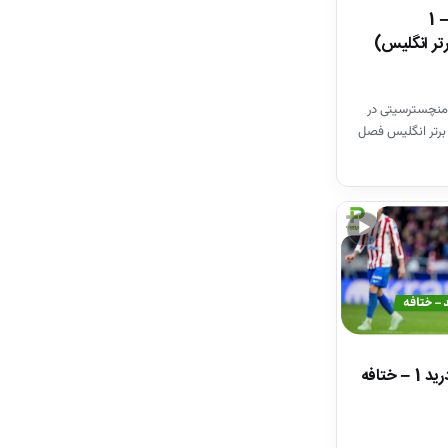
خلاصه بازی وستهم 1 – 1
تر انگلیس)
منچسترسیتی در
برتر انگلیس فصل
▶
خلاصه بازی اتلتیکومادرید 1 – ختافه