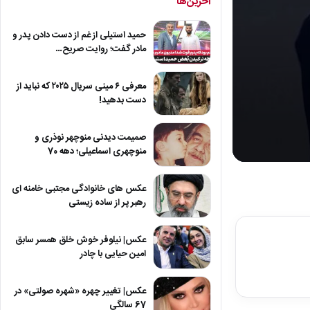
آخرین‌ها
حمید استیلی از غم از دست دادن پدر و
مادر گفت؛ روایت صریح…
معرفی ۶ مینی سریال ۲۰۲۵ که نباید از
دست بدهید!
صمیمت دیدنی منوچهر نوذری و
منوچهری اسماعیلی؛ دهه 70
0
seconds
of
عکس های خانوادگی مجتبی خامنه ای
6
رهبر پر از ساده زیستی
minutes,
43
seconds
Volum
عکس| نیلوفر خوش خلق همسر سابق
90%
امین حیایی با چادر
عکس| تغییر چهره «شهره صولتی» در
67 سالگی