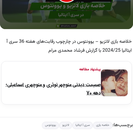
0
seconds
of
خلاصه بازی لاتزیو – یوونتوس در چارچوب رقابت‌های هفته 36 سری آ
5
minutes,
ایتالیا 2024/25 با گزارش فرشاد محمدی مرام
39
seconds
پیشنهاد مطالعه
صمیمت دیدنی منوچهر نوذری و منوچهری اسماعیلی؛
دهه 70
برچسب‌ها:
خلاصه بازی
سری آ ایتالیا
لاتزیو
یوونتوس