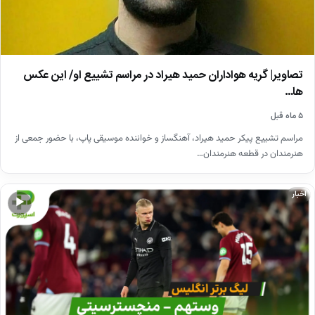
تصاویر| گریه هواداران حمید هیراد در مراسم تشییع او/ این عکس
ها…
۵ ماه قبل
مراسم تشییع پیکر حمید هیراد، آهنگساز و خواننده موسیقی پاپ، با حضور جمعی از
هنرمندان در قطعه هنرمندان…
اخبار
▶