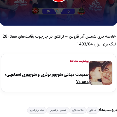
0
seconds
of
خلاصه بازی شمس آذر قزوین – تراکتور در چارچوب رقابت‌های هفته 28
7
minutes,
لیگ برتر ایران 1403/04
59
seconds
پیشنهاد مطالعه
صمیمت دیدنی منوچهر نوذری و منوچهری اسماعیلی؛
دهه 70
برچسب‌ها:
تراکتور
خلاصه بازی
شمس آذر قزوین
لیگ برتر ایران