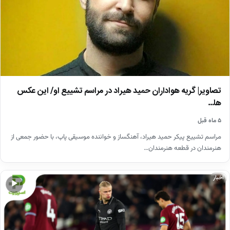
تصاویر| گریه هواداران حمید هیراد در مراسم تشییع او/ این عکس
ها…
۵ ماه قبل
مراسم تشییع پیکر حمید هیراد، آهنگساز و خواننده موسیقی پاپ، با حضور جمعی از
هنرمندان در قطعه هنرمندان…
اخبار
▶