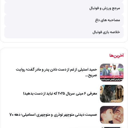
مرجع ورزش و فوتبال
مصاحبه های داغ
خلاصه بازی فوتبال
آخرین‌ها
حمید استیلی از غم از دست دادن پدر و مادر گفت؛ روایت
صریح…
معرفی ۶ مینی سریال ۲۰۲۵ که نباید از دست بدهید!
صمیمت دیدنی منوچهر نوذری و منوچهری اسماعیلی؛ دهه 70