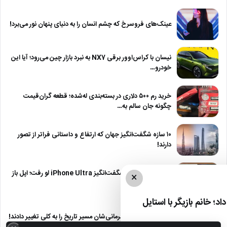
عینک‌های فروسرخ که چشم انسان را به دنیای پنهان نور می‌برد!
نیسان با کراس‌اوور برقی NX7 به نبرد بازار چین می‌رود؛ آیا این
خودرو…
خرید رم ۵۰۰ دلاری در بسته‌بندی له‌شده؛ قطعه گران‌قیمت
چگونه جان سالم به…
۱۰ سازه شگفت‌انگیز جهان که ارتفاع و داستانی فراتر از تصور
دارند!
رنگ‌های رسمی و شگفت‌انگیز iPhone Ultra لو رفت؛ اپل باز
×
هم به سادگی…
د؛ خانم بازیگر با استایل
۱۱ فرد جسور که با نافرمانی‌شان مسیر تاریخ را به کلی تغییر دادند!