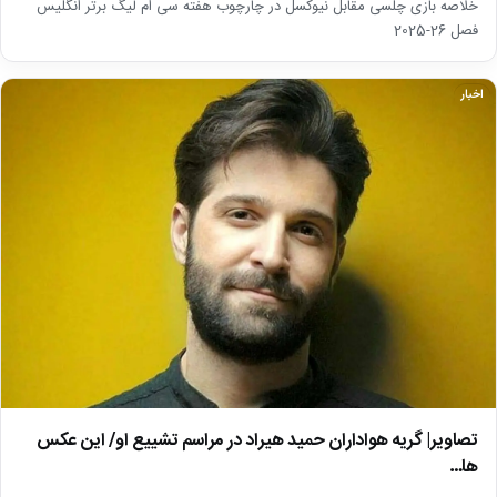
خلاصه بازی چلسی مقابل نیوکسل در چارچوب هفته سی ام لیگ برتر انگلیس
فصل 26-2025
اخبار
تصاویر| گریه هواداران حمید هیراد در مراسم تشییع او/ این عکس
ها…