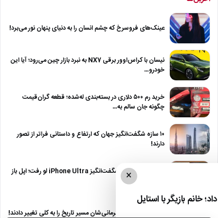
عینک‌های فروسرخ که چشم انسان را به دنیای پنهان نور می‌برد!
نیسان با کراس‌اوور برقی NX7 به نبرد بازار چین می‌رود؛ آیا این
خودرو…
خرید رم ۵۰۰ دلاری در بسته‌بندی له‌شده؛ قطعه گران‌قیمت
چگونه جان سالم به…
۱۰ سازه شگفت‌انگیز جهان که ارتفاع و داستانی فراتر از تصور
دارند!
رنگ‌های رسمی و شگفت‌انگیز iPhone Ultra لو رفت؛ اپل باز
×
هم به سادگی…
د؛ خانم بازیگر با استایل
۱۱ فرد جسور که با نافرمانی‌شان مسیر تاریخ را به کلی تغییر دادند!