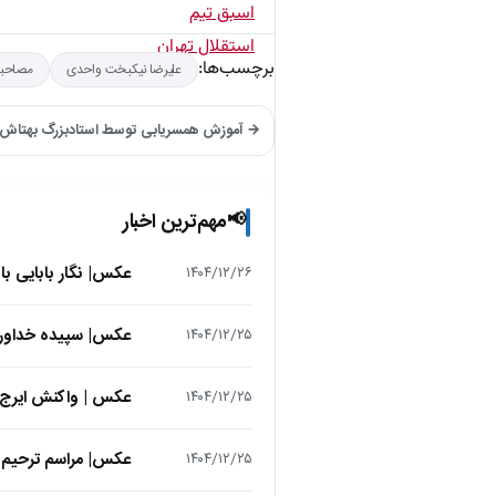
برچسب‌ها:
علیرضا نیکبخت واحدی
مصاحب
→ آموزش همسریابی توسط استادبزرگ بهتاش ف
مهم‌ترین اخبار
📢
عکس| نگار بابایی ب
۱۴۰۴/۱۲/۲۶
عکس| سپیده خداوردی در 25 سالگی در اولین فیلمش در
۱۴۰۴/۱۲/۲۵
عکس | واکنش ایرج 
۱۴۰۴/۱۲/۲۵
عکس| مراسم ترحیم ح
۱۴۰۴/۱۲/۲۵