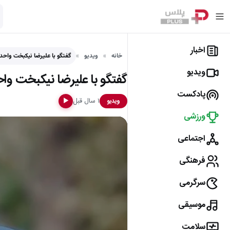
اخبار
خانه
ویدیو
گفتگو با علیرضا نیکبخت واحد
ویدیو
گفتگو با علیرضا نیکبخت واح
پادکست
۱ سال قبل
ویدیو
▶
ورزشی
اجتماعی
فرهنگی
سرگرمی
موسیقی
سلامت