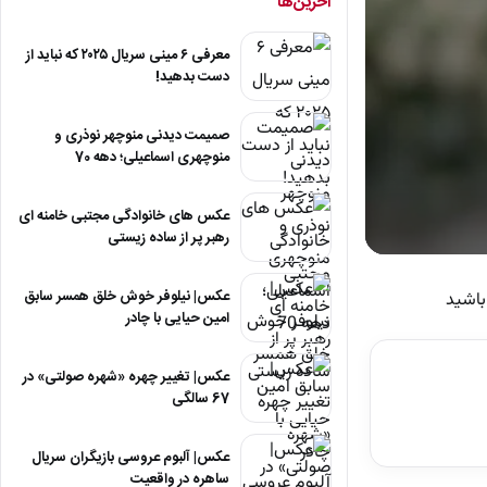
آخرین‌ها
معرفی ۶ مینی سریال ۲۰۲۵ که نباید از
دست بدهید!
صمیمت دیدنی منوچهر نوذری و
منوچهری اسماعیلی؛ دهه 70
عکس های خانوادگی مجتبی خامنه ای
رهبر پر از ساده زیستی
0
seconds
of
عکس| نیلوفر خوش خلق همسر سابق
باشید
7
امین حیایی با چادر
minutes,
20
seconds
Volum
عکس| تغییر چهره «شهره صولتی» در
90%
67 سالگی
عکس| آلبوم عروسی بازیگران سریال
ساهره در واقعیت