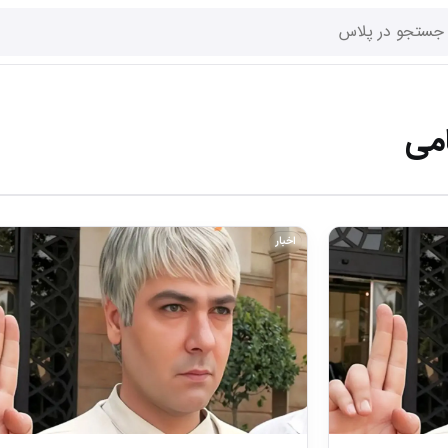
می
اخبار