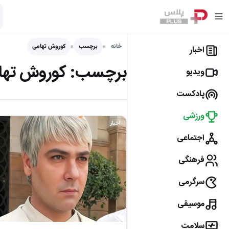
خانه
برچسب
کوروش تهامی
اخبار
برچسب:
کوروش تها
ویدیو
پادکست
ورزشی
اخبار
اجتماعی
فرهنگی
سرگرمی
موسیقی
سلامت