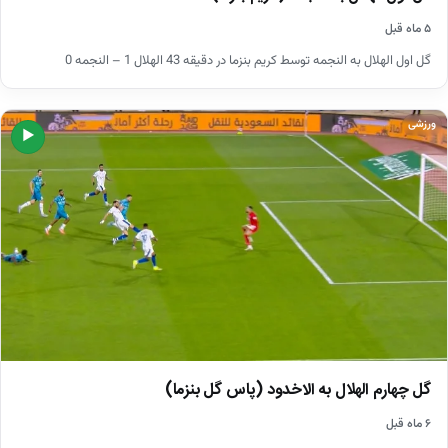
۵ ماه قبل
گل اول الهلال به النجمه توسط کریم بنزما در دقیقه 43 الهلال 1 – النجمه 0
ورزشی
▶
گل چهارم الهلال به الاخدود (پاس گل بنزما)
۶ ماه قبل