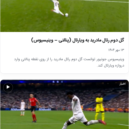
گل دوم رئال مادرید به ویارئال (پنالتی – وینیسیوس)
۱۳ مهر ۱۴۰۴
وینیسیوس جونیور توانست گل دوم رئال مادرید را از روی نقطه پنالتی وارد
دروازه ویارئال کند.
اخبار
▶